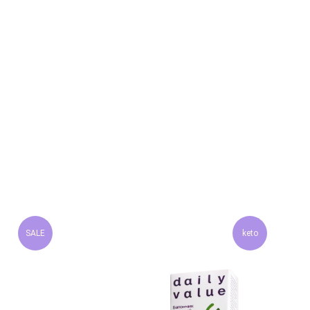
SALE
keto