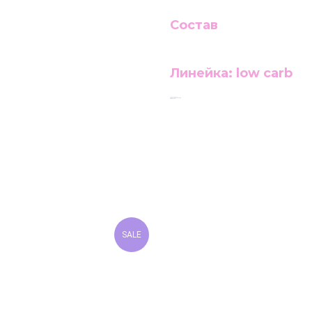
Состав
Линейка: low carb
Линейка: keto
LxWxH: 90x90x90 mm
Weight: 92 g
SALE