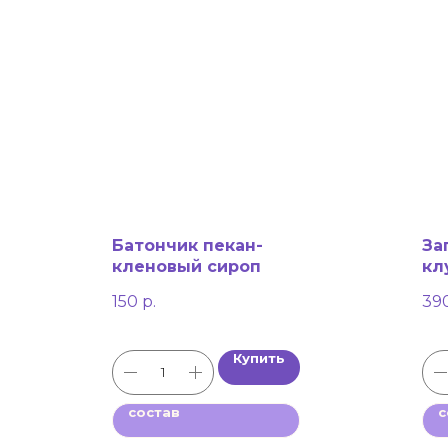
Батончик пекан-
За
кленовый сироп
кл
150
р.
39
Купить
состав
с