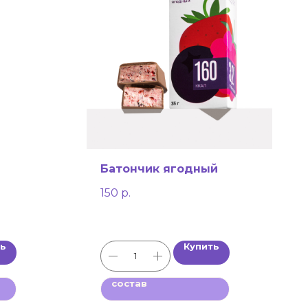
Батончик ягодный
150
р.
ть
Купить
состав