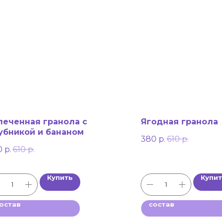
печенная гранола с
Ягодная гранола
убникой и бананом
380
р.
610
р.
0
р.
610
р.
Купить
Купи
остав
состав