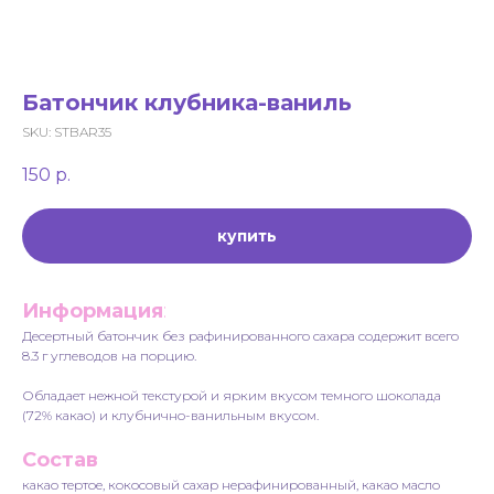
Батончик клубника-ваниль
SKU:
STBAR35
150
р.
купить
Информация
:
Десертный батончик без рафинированного сахара содержит всего
8.3 г углеводов на порцию.
Обладает нежной текстурой и ярким вкусом темного шоколада
(72% какао) и клубнично-ванильным вкусом.
Состав
какао тертое, кокосовый сахар нерафинированный, какао масло