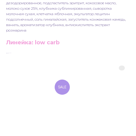
дезодорированное, подсластитель эритрит, кокосовое масло,
молоко сухое 25%, клубника сублимированная, сыворотка
молочная сухая, клетчатка яблочная, эмульгатор лецитин
подсолнечный, соль гималайская, загуститель конжаковая камедь,
ваниль, ароматизатор клубника, антиокислитель экстракт
розмарина
Линейка: low carb
LxWxH: 105x44x25 mm
Weight: 40 g
SALE