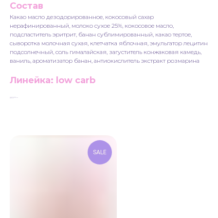
Состав
Какао масло дезодорированное, кокосовый сахар
нерафинированный, молоко сухое 25%, кокосовое масло,
подсластитель эритрит, банан сублимированный, какао тертое,
сыворотка молочная сухая, клетчатка яблочная, эмульгатор лецитин
подсолнечный, соль гималайская, загуститель конжаковая камедь,
ваниль, ароматизатор банан, антиокислитель экстракт розмарина
Линейка: low carb
Линейка: low carb
LxWxH: 105x44x25 mm
Weight: 40 g
SALE